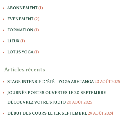
c
ABONNEMENT
(1)
h
e
EVENEMENT
(2)
r
FORMATION
(1)
:
LIEUX
(1)
LOTUS YOGA
(1)
Articles récents
STAGE INTENSIF D’ÉTÉ – YOGA ASHTANGA
20 AOÛT 2025
JOURNÉE PORTES OUVERTES LE 20 SEPTEMBRE
DÉCOUVREZ VOTRE STUDIO
20 AOÛT 2025
DÉBUT DES COURS LE 1ER SEPTEMBRE
29 AOÛT 2024