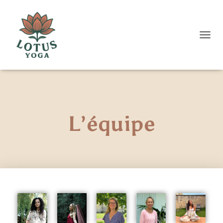
D
É
P
L
I
E
R
L
L’équipe
A
N
A
V
I
G
A
T
I
O
N