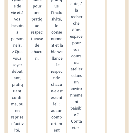
eute, à
e de
pour
ue
la
vie et à
une
l’inclu
recher
vos
pratiq
sivité,
che
besoin
ue
le
d’un
s
respec
conse
espace
person
tueuse
nteme
pour
nels.
de
nt et la
vos
> Que
chacu
bienve
cours
vous
n.
illance
ou
soyez
. Le
atelier
début
respec
s dans
ant,
t de
un
pratiq
chacu
enviro
uant
n·e est
nneme
confir
essent
nt
mé, ou
iel :
paisibl
en
aucun
e ?
reprise
comp
Conta
d’activ
ortem
ctez-
ité,
ent