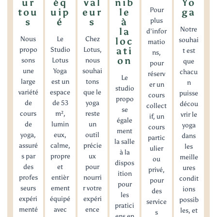
ur
éq
val
nib
Yo
Pour
tou
uip
eur
le
ga
s
é
s
à
plus
Notre
la
d’infor
Nous
Le
Chez
loc
souhai
matio
ati
propo
Studio
Lotus,
t est
ns,
on
sons
Lotus
nous
que
pour
une
Yoga
souhai
chacu
réserv
Le
large
est un
tons
n
er un
studio
variété
espace
que le
puisse
cours
propo
de
de 53
yoga
décou
collect
se
cours
m²,
reste
vrir le
if, un
égale
de
lumin
un
yoga
cours
ment
yoga,
eux,
outil
dans
partic
la salle
assuré
calme,
précie
les
ulier
à la
s par
propre
ux
meille
ou
dispos
des
et
pour
ures
privé,
ition
profes
entièr
nourri
condit
pour
pour
seurs
ement
r votre
ions
des
les
expéri
équipé
expéri
possib
service
pratici
menté
avec
ence
les, et
s
ens en