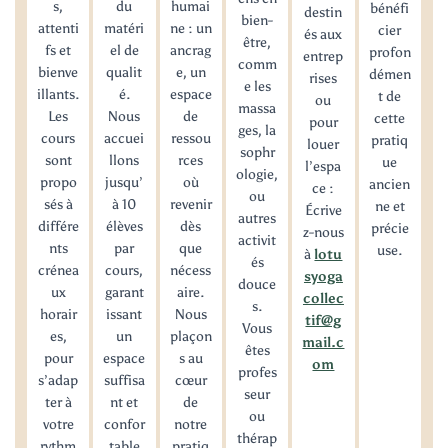
s,
du
humai
bénéfi
destin
bien-
attenti
matéri
ne : un
cier
és aux
être,
fs et
el de
ancrag
profon
entrep
comm
bienve
qualit
e, un
démen
rises
e les
illants.
é.
espace
t de
ou
massa
Les
Nous
de
cette
pour
ges, la
cours
accuei
ressou
pratiq
louer
sophr
sont
llons
rces
ue
l’espa
ologie,
propo
jusqu’
où
ancien
ce :
ou
sés à
à 10
revenir
ne et
Écrive
autres
différe
élèves
dès
précie
z-nous
activit
nts
par
que
use.
à
lotu
és
crénea
cours,
nécess
syoga
douce
ux
garant
aire.
collec
s.
horair
issant
Nous
tif@g
Vous
es,
un
plaçon
mail.c
êtes
pour
espace
s au
om
profes
s’adap
suffisa
cœur
seur
ter à
nt et
de
ou
votre
confor
notre
thérap
rythm
table
pratiq