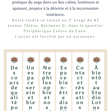
pratique du yoga dans un lieu calme, lumineux et
apaisant, propice à la détente et à la reconnexion
intérieure.
Notre studio se trouve au 2ᵉ étage du 82
avenue Thiése, Bâtiment D, dans le quartier
Périphérique Centre de Caen.
L’accès est facilité par un ascenseur.
De
Un
No
Es
Co
À
s
es
tre
pa
nta
bie
co
pa
phi
ce
ct
ntô
urs
ce
los
bie
et
t
de
ser
op
n-
rés
au
qu
ein
hie
êtr
erv
Stu
ali
et
et
e
ati
dio
té
bie
no
dis
on
Lot
po
n
s
po
s
us