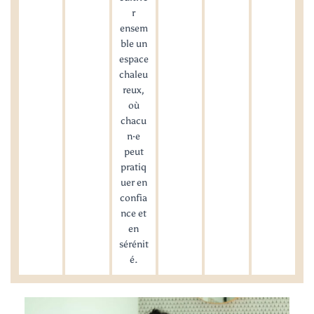
r
ensem
ble un
espace
chaleu
reux,
où
chacu
n·e
peut
pratiq
uer en
confia
nce et
en
sérénit
é.