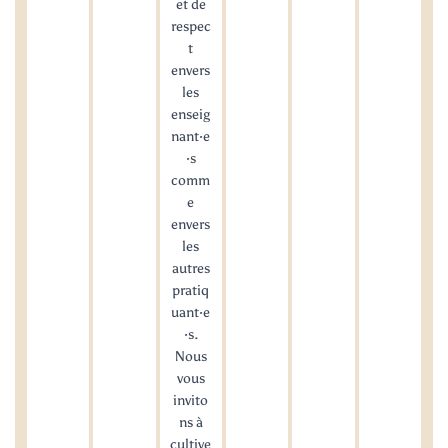
et de
respec
t
envers
les
enseig
nant·e
·s
comm
e
envers
les
autres
pratiq
uant·e
·s.
Nous
vous
invito
ns à
cultive