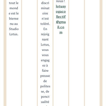
nous !
tout le
discri
lotusy
mond
minat
ogaco
e est le
oire
llectif
bienve
n’est
@gma
nu au
toléré.
il.co
Studio
En
m
Lotus.
rejoig
nant
Lotus,
vous
vous
engag
ez à
faire
preuve
de
polites
se, de
ponct
ualité