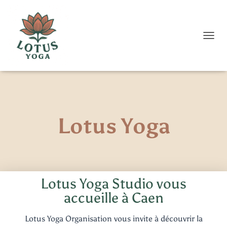
D
É
P
L
I
E
R
L
Lotus Yoga
A
N
A
V
I
G
A
Lotus Yoga Studio vous
T
accueille à Caen
I
O
N
Lotus Yoga Organisation vous invite à découvrir la