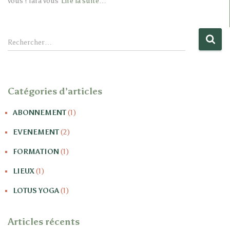
vous ! Tara vous
Lire la suite…
R
Rechercher…
e
c
h
e
Catégories d’articles
r
c
ABONNEMENT
(1)
h
e
EVENEMENT
(2)
r
FORMATION
(1)
:
LIEUX
(1)
LOTUS YOGA
(1)
Articles récents