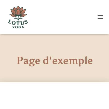
D
É
P
L
I
E
R
L
Page d’exemple
A
N
A
V
I
G
A
T
I
O
N