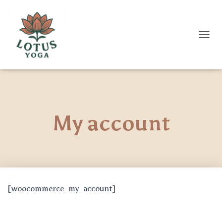
D
É
P
L
I
E
R
L
My account
A
N
A
V
I
G
A
T
[woocommerce_my_account]
I
O
N