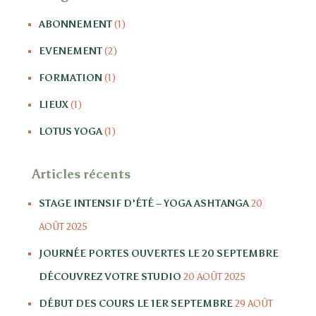
c
ABONNEMENT
(1)
h
e
EVENEMENT
(2)
r
FORMATION
(1)
:
LIEUX
(1)
LOTUS YOGA
(1)
Articles récents
STAGE INTENSIF D’ÉTÉ – YOGA ASHTANGA
20
AOÛT 2025
JOURNÉE PORTES OUVERTES LE 20 SEPTEMBRE
DÉCOUVREZ VOTRE STUDIO
20 AOÛT 2025
DÉBUT DES COURS LE 1ER SEPTEMBRE
29 AOÛT