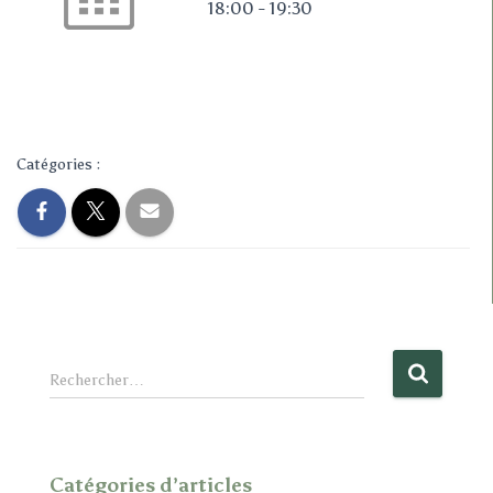
18:00 - 19:30
Catégories :
R
Rechercher…
e
c
h
e
Catégories d’articles
r